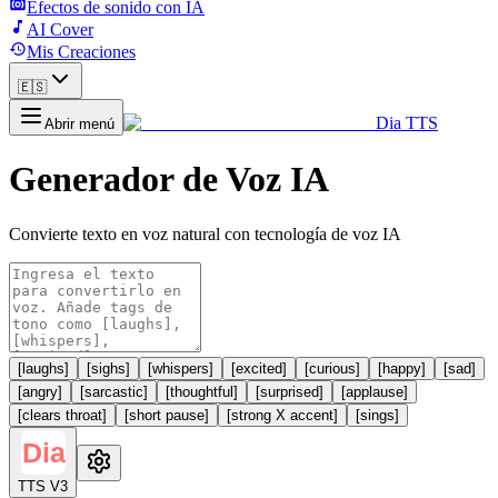
Efectos de sonido con IA
AI Cover
Mis Creaciones
🇪🇸
Dia TTS
Abrir menú
Generador de Voz IA
Convierte texto en voz natural con tecnología de voz IA
[laughs]
[sighs]
[whispers]
[excited]
[curious]
[happy]
[sad]
[angry]
[sarcastic]
[thoughtful]
[surprised]
[applause]
[clears throat]
[short pause]
[strong X accent]
[sings]
TTS V3