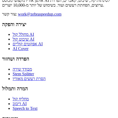
אולפן אודיו מקצועי מבוסס AI לסינתזת קול, שיבוט, קאברים, הפרדת
ערוצים, הפחתת רעשים ועוד. בשימוש של יותר מ-10,000 יוצרים.
work@zebraspeedup.com
:
צור קשר
יצירה והפקה
מחולל קול AI
שיבוט קול AI
אפקטים קוליים AI
AI Cover
הפרדה ושחזור
מבודד שירה
Stem Splitter
הסרת רעשים מאודיו
המרה ותמלול
מחליף קול
דיבוב AI
Speech to Text