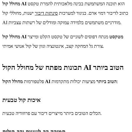
הוא תוכנה המשתמשת בבינה מלאכותית להמרת טקסט
מחולל קול AI
כתוב לדיבור דמוי אדם. בניגוד למערכות
סינתזת דיבור
ישנות, מחוללי קול
AI מודרניים משתמשים בלמידה עמוקה ומודלים של רשתות עצביות.
מחולל קול AI מטקסט
מנתח דפוסים לשוניים של טקסט הקלט ומייצר
צורת גל המחקה קצב, אינטונציה וגוון של קול אנושי אמיתי.
תכונות מפתח של מחולל הקול AI הטוב ביותר
מציעות יכולות מתקדמות:
מחולל הקול AI הטוב ביותר
פלטפורמות
איכות קול טבעית
הכלים הטובים ביותר מייצרים דיבור עם פרוזודיה טבעית.
תמיכה רב-לשונית ורב-קולית