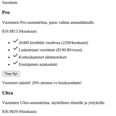
Suosituin
Pro
Vuotuinen Pro-suunnitelma, paras valinta ammattilaisille.
$19.9
$15.9
/kuukausi
26400 krediittiä vuodessa (2200/kuukausi)
Laskutetaan vuosittain ($190.80/vuosi)
Korkealaatuiset äänituotokset
Ensisijainen asiakastuki
Tilaa Nyt
Vuotuiset säästöt! 20% alennus vs kuukausittain!
Ultra
Vuotuinen Ultra-suunnitelma, täydellinen tiimeille ja yrityksille.
$36.9
$29.9
/kuukausi