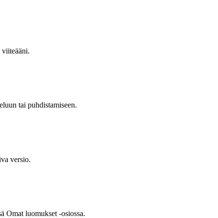
 viiteääni.
eluun tai puhdistamiseen.
iva versio.
essä Omat luomukset -osiossa.