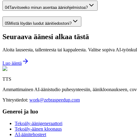
0
4
Tarvitseeko minun asentaa ääniohjelmistoa?
0
5
Mistä löydän luodut äänitiedostoni?
Seuraava äänesi alkaa tästä
Aloita lauseesta, tallenteesta tai kappaleesta. Valitse sopiva AI-työnkul
Luo ääntä
TTS
Ammattimainen AI-äänistudio puhesynteesiin, äänikloonaukseen, cover
Yhteystiedot
:
work@zebraspeedup.com
Generoi ja luo
Tekoäly-äänigeneraattori
Tekoäly-äänen kloonaus
AI-äänitehosteet