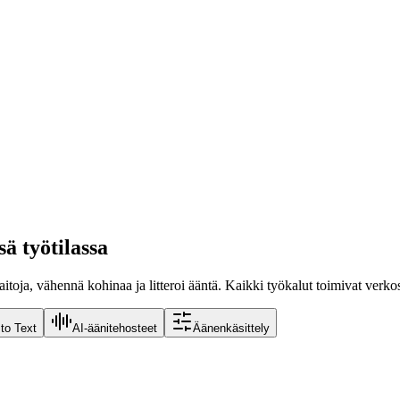
ä työtilassa
raitoja, vähennä kohinaa ja litteroi ääntä. Kaikki työkalut toimivat verk
to Text
AI-äänitehosteet
Äänenkäsittely