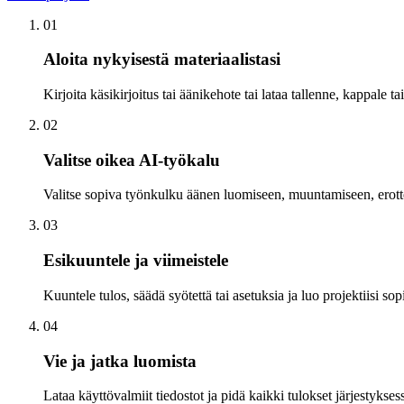
0
1
Aloita nykyisestä materiaalistasi
Kirjoita käsikirjoitus tai äänikehote tai lataa tallenne, kappale tai
0
2
Valitse oikea AI-työkalu
Valitse sopiva työnkulku äänen luomiseen, muuntamiseen, erott
0
3
Esikuuntele ja viimeistele
Kuuntele tulos, säädä syötettä tai asetuksia ja luo projektiisi sop
0
4
Vie ja jatka luomista
Lataa käyttövalmiit tiedostot ja pidä kaikki tulokset järjestyks