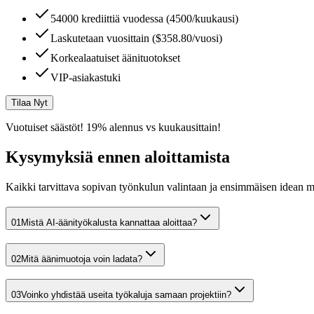
54000 krediittiä vuodessa (4500/kuukausi)
Laskutetaan vuosittain ($358.80/vuosi)
Korkealaatuiset äänituotokset
VIP-asiakastuki
Tilaa Nyt
Vuotuiset säästöt! 19% alennus vs kuukausittain!
Kysymyksiä ennen aloittamista
Kaikki tarvittava sopivan työnkulun valintaan ja ensimmäisen idean m
0
1
Mistä AI-äänityökalusta kannattaa aloittaa?
0
2
Mitä äänimuotoja voin ladata?
0
3
Voinko yhdistää useita työkaluja samaan projektiin?