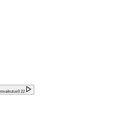
orovaikutus
0:22