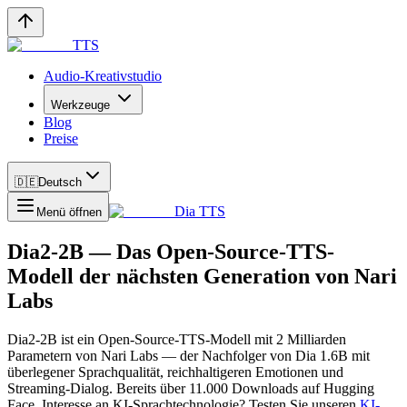
TTS
Audio-Kreativstudio
Werkzeuge
Blog
Preise
🇩🇪
Deutsch
Dia TTS
Menü öffnen
Dia2-2B — Das Open-Source-TTS-
Modell der nächsten Generation von Nari
Labs
Dia2-2B ist ein Open-Source-TTS-Modell mit 2 Milliarden
Parametern von Nari Labs — der Nachfolger von Dia 1.6B mit
überlegener Sprachqualität, reichhaltigeren Emotionen und
Streaming-Dialog. Bereits über 11.000 Downloads auf Hugging
Face. Interesse an KI-Sprachtechnologie? Testen Sie unseren
KI-