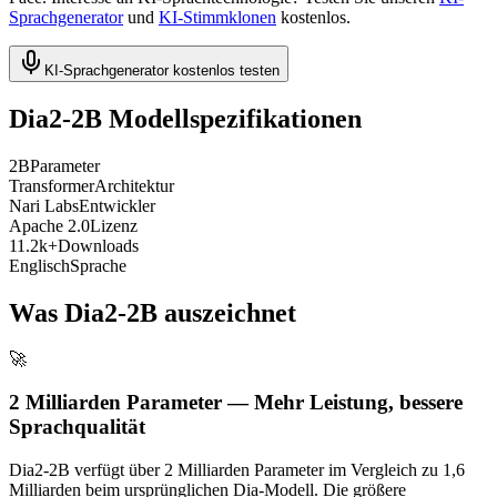
Sprachgenerator
und
KI-Stimmklonen
kostenlos.
KI-Sprachgenerator kostenlos testen
Dia2-2B Modellspezifikationen
2B
Parameter
Transformer
Architektur
Nari Labs
Entwickler
Apache 2.0
Lizenz
11.2k+
Downloads
Englisch
Sprache
Was Dia2-2B auszeichnet
🚀
2 Milliarden Parameter — Mehr Leistung, bessere
Sprachqualität
Dia2-2B verfügt über 2 Milliarden Parameter im Vergleich zu 1,6
Milliarden beim ursprünglichen Dia-Modell. Die größere